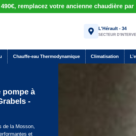
1 490€, remplacez votre ancienne chaudière par
L'Hérault - 34
SECTEUR D'INTERV
u
Chauffe-eau Thermodynamique
Climatisation
L’
de pompe à
Grabels -
es de la Mosson,
performantes et