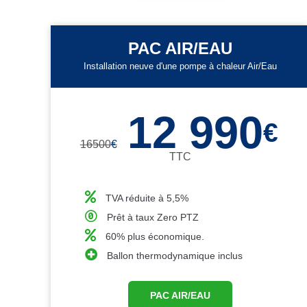
PAC AIR/EAU
Installation neuve d'une pompe à chaleur Air/Eau
12 990
€
16500
€
TTC
TVA réduite à 5,5%
Prêt à taux Zero PTZ
60% plus économique.
Ballon thermodynamique inclus
PAC AIR/EAU