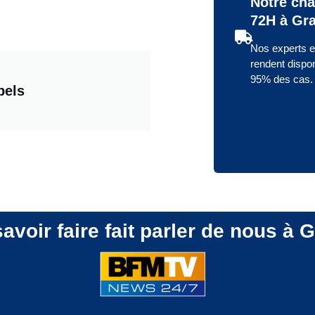
Notre cha
72H à Gra
Nos experts e
rendent dispo
95% des cas.
bels
avoir faire fait parler de nous à 