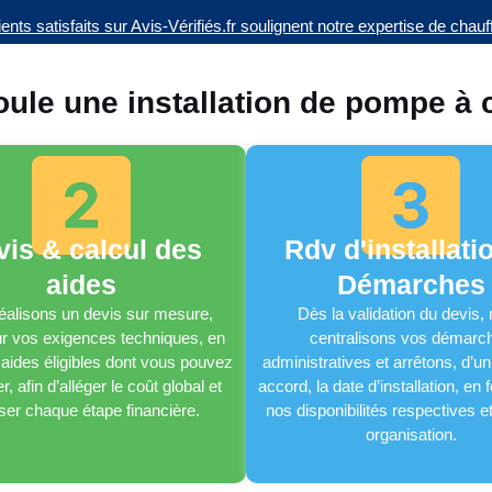
ients satisfaits sur Avis-Vérifiés.fr soulignent notre expertise de chau
le une installation de pompe à 
vis & calcul des
Rdv d'installati
aides
Démarches
éalisons un devis sur mesure,
Dès la validation du devis,
ur vos exigences techniques, en
centralisons vos démarc
s aides éligibles dont vous pouvez
administratives et arrêtons, d
r, afin d’alléger le coût global et
accord, la date d’installation, en 
liser chaque étape financière.
nos disponibilités respectives e
organisation.