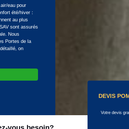
air/eau pour
fort été/hiver :
nent au plus
t SAV sont assurés
ale. Nous
es Portes de la
étaillé, on
DEVIS PO
Votre devis gr
ez-vous besoin?