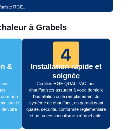
ffagiste RGE..
chaleur à Grabels
on &
Installation rapide et
soignée
 nous
Certifiés RGE QUALIPAC, nos
hes
chauffagistes assurent à votre domicile
’un commun
l’installation ou le remplacement du
fonction de
système de chauffage, en garantissant
t de votre
qualité, sécurité, conformité réglementaire
et un professionnalisme irréprochable.